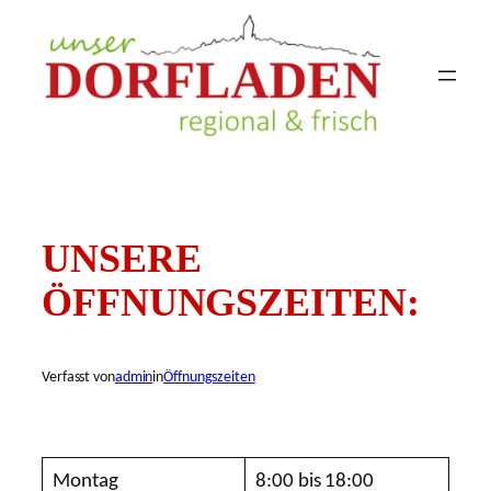
Zum
Inhalt
springen
UNSERE
ÖFFNUNGSZEITEN:
Verfasst von
admin
in
Öffnungszeiten
Montag
8:00 bis 18:00