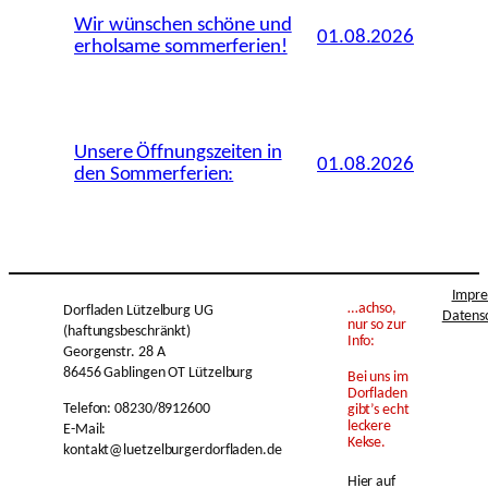
Wir wünschen schöne und
01.08.2026
erholsame sommerferien!
Unsere Öffnungszeiten in
01.08.2026
den Sommerferien:
Impr
…achso,
Dorfladen Lützelburg UG
Datens
nur so zur
(haftungsbeschränkt)
Info:
Georgenstr. 28 A
86456 Gablingen OT Lützelburg
Bei uns im
Dorfladen
Telefon: 08230/8912600
gibt’s echt
leckere
E-Mail:
Kekse.
kontakt@luetzelburgerdorfladen.de
Hier auf