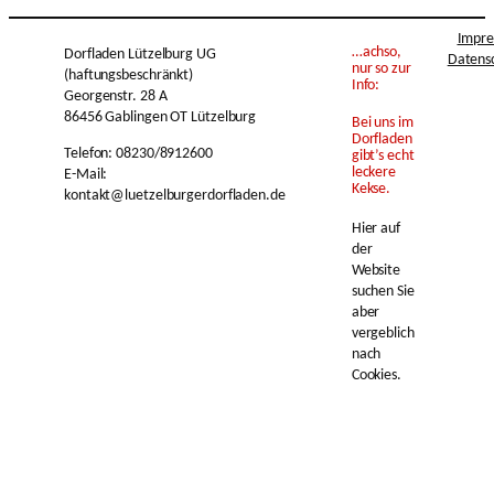
Impr
…achso,
Dorfladen Lützelburg UG
Datens
nur so zur
(haftungsbeschränkt)
Info:
Georgenstr. 28 A
86456 Gablingen OT Lützelburg
Bei uns im
Dorfladen
Telefon: 08230/8912600
gibt’s echt
leckere
E-Mail:
Kekse.
kontakt@luetzelburgerdorfladen.de
Hier auf
der
Website
suchen Sie
aber
vergeblich
nach
Cookies.