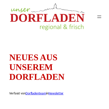
Zum
Inhalt
springen
NEUES AUS
UNSEREM
DORFLADEN
Verfasst von
Dorfladenteam
in
Newsletter