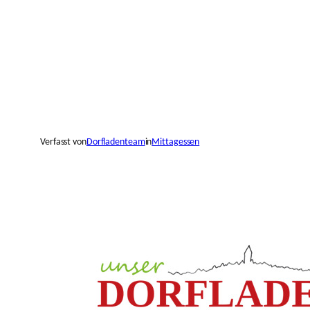
Verfasst von
Dorfladenteam
in
Mittagessen