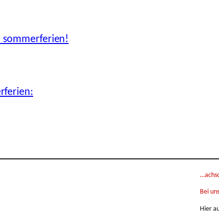
 sommerferien!
ferien:
…achso,
Bei uns
Hier a