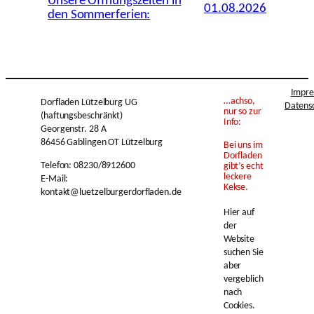
Unsere Öffnungszeiten in
01.08.2026
den Sommerferien:
Impr
…achso,
Dorfladen Lützelburg UG
Datens
nur so zur
(haftungsbeschränkt)
Info:
Georgenstr. 28 A
86456 Gablingen OT Lützelburg
Bei uns im
Dorfladen
Telefon: 08230/8912600
gibt’s echt
leckere
E-Mail:
Kekse.
kontakt@luetzelburgerdorfladen.de
Hier auf
der
Website
suchen Sie
aber
vergeblich
nach
Cookies.