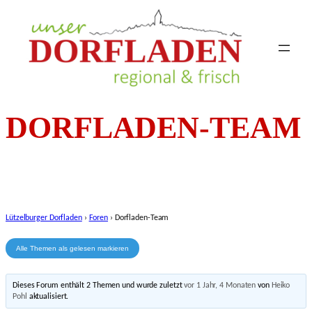
DORFLADEN-TEAM
Lützelburger Dorfladen
›
Foren
›
Dorfladen-Team
Dieses Forum enthält 2 Themen und wurde zuletzt
vor 1 Jahr, 4 Monaten
von
Heiko
Pohl
aktualisiert.